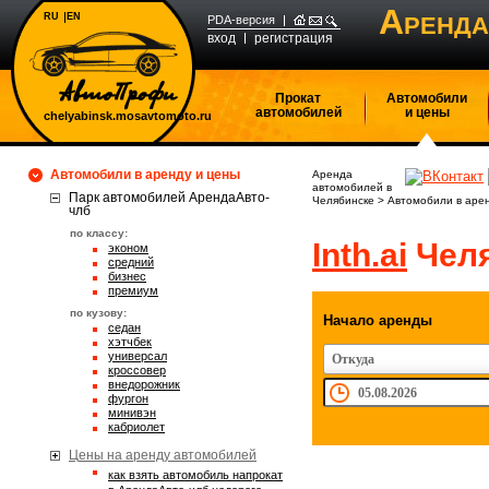
А
RU
EN
РЕНДА
PDA-версия
вход
регистрация
Прокат
Автомобили
автомобилей
и цены
chelyabinsk.mosavtomoto.ru
Автомобили в аренду и цены
Аренда
автомобилей в
Парк автомобилей АрендаАвто-
Челябинске
>
Автомобили в аре
члб
по классу:
Inth.ai
Челя
эконом
средний
бизнес
премиум
по кузову:
Начало аренды
седан
хэтчбек
универсал
Откуда
кроссовер
внедорожник
фургон
минивэн
кабриолет
Цены на аренду автомобилей
Как взять автомобиль напрокат