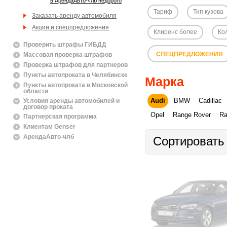
в АрендаАвто-члб недорого
Тариф
Тип кузова
Заказать аренду автомобиля
Акции и спецпредложения
Клиренс более
Ко
Проверить штрафы ГИБДД
СПЕЦПРЕДЛОЖЕНИЯ
Массовая проверка штрафов
Проверка штрафов для партнеров
Пункты автопроката в Челябинске
Марка
Пункты автопроката в Московской
области
Audi
BMW
Cadillac
Условия аренды автомобилей и
договор проката
Opel
Range Rover
Ra
Партнерская программа
Клиентам Genser
АрендаАвто-члб
Сортировать