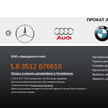
ПРОКАТ 
ООО «АрендаАвто-члб»
Автомобили
Пункты авт
8 3512 676616
Условия а
Как оплати
Прокат и аренда автомобиля в Челябинске
Выбрать а
Заказать а
© 2013-2017 ООО АрендаАвто-члб. Все права защищены.
При использовании материалов сайта активная обратная
ссылка обязательна.
Права на использование
.
Данное предложение не является публичной офертой и может быть изменено в
одностороннем порядке.