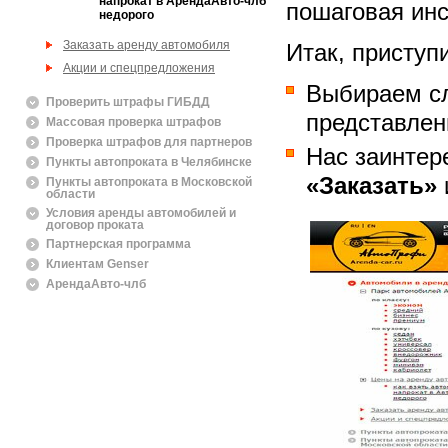
напрокат в АрендаАвто-члб
пошаговая инс
недорого
Заказать аренду автомобиля
Итак, приступ
Акции и спецпредложения
Выбираем с
Проверить штрафы ГИБДД
представлен
Массовая проверка штрафов
Проверка штрафов для партнеров
Нас заинте
Пункты автопроката в Челябинске
«Заказать»
Пункты автопроката в Московской
области
Условия аренды автомобилей и
договор проката
Партнерская программа
Клиентам Genser
АрендаАвто-члб