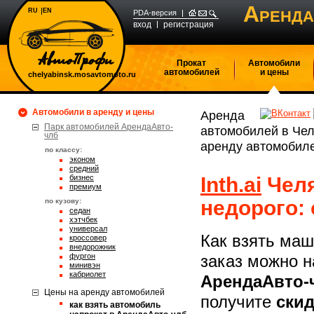
А
RU
EN
РЕНДА
PDA-версия
вход
регистрация
Прокат
Автомобили
автомобилей
и цены
chelyabinsk.mosavtomoto.ru
Автомобили в аренду и цены
Аренда
Парк автомобилей АрендаАвто-
автомобилей в Че
члб
аренду автомобиле
по классу:
эконом
средний
бизнес
Inth.ai
Челя
премиум
недорого:
по кузову:
седан
хэтчбек
универсал
Как взять маш
кроссовер
внедорожник
фургон
заказ можно н
минивэн
кабриолет
АрендаАвто-
Цены на аренду автомобилей
получите
скид
Как взять автомобиль