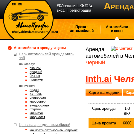
А
RU
EN
РЕНДА
PDA-версия
вход
регистрация
Прокат
Автомобили
автомобилей
и цены
chelyabinsk.mosavtomoto.ru
Автомобили в аренду и цены
Аренда
Парк автомобилей АрендаАвто-
автомобилей в Че
члб
Черный
по классу:
эконом
средний
бизнес
Inth.ai
Челя
премиум
по кузову:
седан
Карточка модели
Хара
хэтчбек
универсал
кроссовер
внедорожник
Срок аренды
1-3
фургон
дня
минивэн
кабриолет
Цена проката
6000
Цены на аренду автомобилей
Как взять автомобиль напрокат