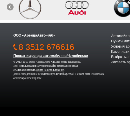
ООО «АрендаАвто-члб»
Автомобили
Пункты авт
8 3512 676616
Условия а
Как оплати
Прокат и аренда автомобиля в Челябинске
Выбрать а
Заказать а
© 2013-2017 ООО АрендаАвто-члб. Все права защищены.
При использовании материалов сайта активная обратная
ссылка обязательна.
Права на использование
.
Данное предложение не является публичной офертой и может быть изменено в
одностороннем порядке.