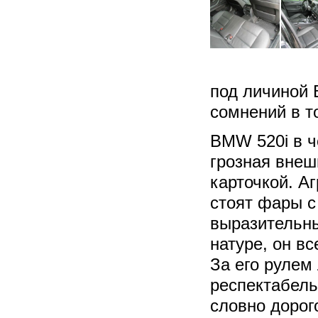
под личиной 
сомнений в т
BMW 520i в ч
грозная внеш
карточкой. Аг
стоят фары с
выразительны
натуре, он в
За его рулем
респектабель
словно дорог