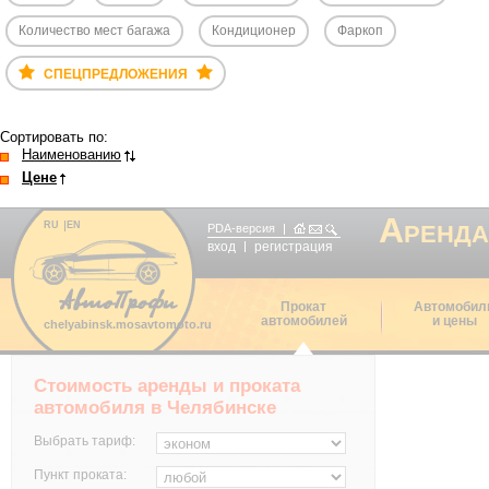
Количество мест багажа
Кондиционер
Фаркоп
СПЕЦПРЕДЛОЖЕНИЯ
Сортировать по:
Наименованию
Цене
А
RU
EN
РЕНДА
PDA-версия
вход
регистрация
Прокат
Автомобил
автомобилей
и цены
chelyabinsk.mosavtomoto.ru
Стоимость аренды и проката
автомобиля в Челябинске
Выбрать тариф:
Пункт проката: