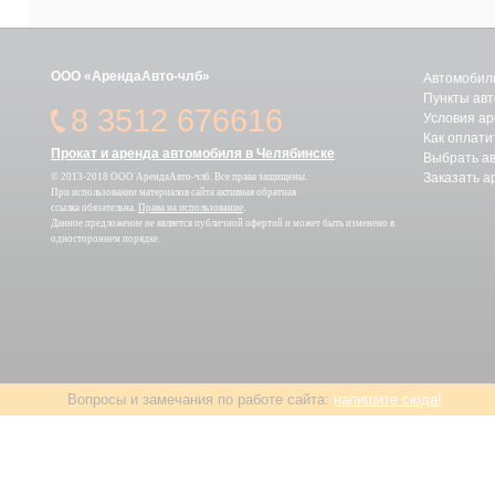
ООО «АрендаАвто-члб»
Автомобили
Пункты авт
8 3512 676616
Условия а
Как оплати
Прокат и аренда автомобиля в Челябинске
Выбрать а
Заказать а
© 2013-2018 ООО АрендаАвто-члб. Все права защищены.
При использовании материалов сайта активная обратная
ссылка обязательна.
Права на использование
.
Данное предложение не является публичной офертой и может быть изменено в
одностороннем порядке.
Вопросы и замечания по работе сайта:
напишите сюда!