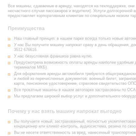
Все машины, сдаваемые в аренду, находятся на техподдержке, они 
несчастного случая пассажиров и водителя). Услуги долгосрочной
предоставляет корпоративным клиентам по специальным низким та
Преимущества
Наш главный принцип: в нашем парке всегда только новые автом
У нас Вы получите машину напрокат сразу в день обращения, до
3512 676616
.
У нас безусловная франшиза равна нулю.
Предусмотрена возможность оплаты аренды наиболее удобным дл
терминалов МКБ).
Для оформления аренды автомобиля требуются общегражданский
и любой из перечисленных документов: военный билет, загранпа
карта, пенсионное удостоверение, страховое свидетельство ОПС
Все прокатные машины в нашем автопарке застрахованы по ОС
Мы предлагаем широкий выбор услуг и дополнительного оборуд
Почему у нас взять машину напрокат выгодно
Вы получаете новый, застрахованный, полностью укомплектованн
кондиционер или климат-контроль, аудиосистема, резина по сезо
Вы не несете ответственность за вред, нанесенный транспортно