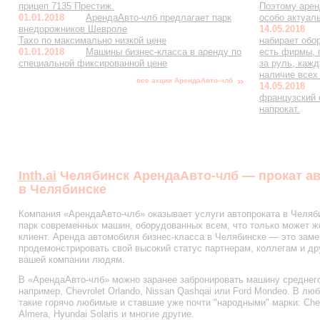
прицеп 7135 Престиж.
Поэтому арен
01.01.2018
АрендаАвто-члб предлагает парк
особо актуал
внедорожников Шевроле
14.05.2018
Тахо по максимально низкой цене
набирает обо
01.01.2018
Машины бизнес-класса в аренду по
есть фирмы, 
специальной фиксированной цене
за руль, каж
наличие всех
все акции АрендаАвто-члб
14.05.2018
французский
напрокат.
Inth.ai
Челябинск АрендаАвто-члб — прокат ав
в Челябинске
Компания «АрендаАвто-члб» оказывает услуги автопроката в Челяби
парк современных машин, оборудованных всем, что только может 
клиент. Аренда автомобиля бизнес-класса в Челябинске — это зам
продемонстрировать свой высокий статус партнерам, коллегам и д
вашей компании людям.
В «АрендаАвто-члб» можно заранее забронировать машину среднего
например, Chevrolet Orlando, Nissan Qashqai или Ford Mondeo. В л
такие горячо любимые и ставшие уже почти "народными" марки: Chevr
Almera, Hyundai Solaris и многие другие.