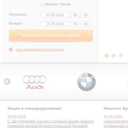
Возврат там же
:
Получение:
:
Возврат:
парк автомобилей для аренды
Акции и спецпредложения
Новости Ар
30.04.2018
14.05.2018
С наступлением дачного сезона в нашем прокате
транспортног
появился недорогой вместительный Легковой
отлаженная с