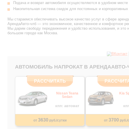
Подача и возврат автомобиля осуществляются в удобном месте 
Накопительная система скидок для постоянных и корпоративных 
Мы стараемся обеспечивать высокое качество услуг в сфере аренды
АрендаАвто-члб — это экономичное, качественное и комфортное ре
Мы дарим свободу передвижения и удобство использования, и это н
большом городе как Москва.
АВТОМОБИЛЬ НАПРОКАТ В АРЕНДААВТО-
РАССЧИТАТЬ
РАССЧИТ
Nissan Teana
Kia S
Sedan
кпп: автомат
кп
3630
3700
от
руб./сутки
от
руб./